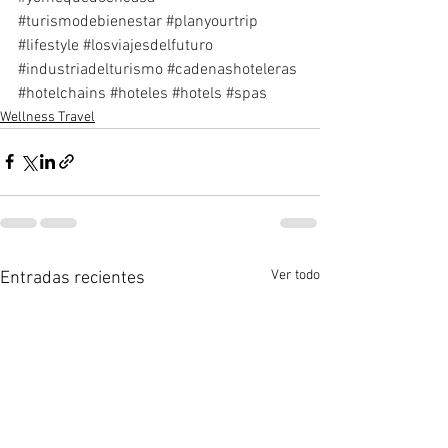
#turismodebienestar
#planyourtrip
#lifestyle
#losviajesdelfuturo
#industriadelturismo
#cadenashoteleras
#hotelchains
#hoteles
#hotels
#spas
Wellness Travel
Ver todo
Entradas recientes