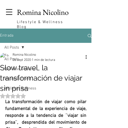
Romina Nicolino
Lifestyle & Wellness
Blog
Entrada
All Posts
Romina Nicolino
All Posts
26 sept 2020
1 min de lectura
Slow travel, la
Wellness Lifestyle
transformación de viajar
Wellness Travel
sin prisa
Wellness Business
Obtuvo NaN de 5 estrellas.
La transformación de viajar como pilar 
fundamental de la experiencia de viaje, 
responde a la tendencia de ¨viajar sin 
prisa¨,  desprendida del movimiento de 