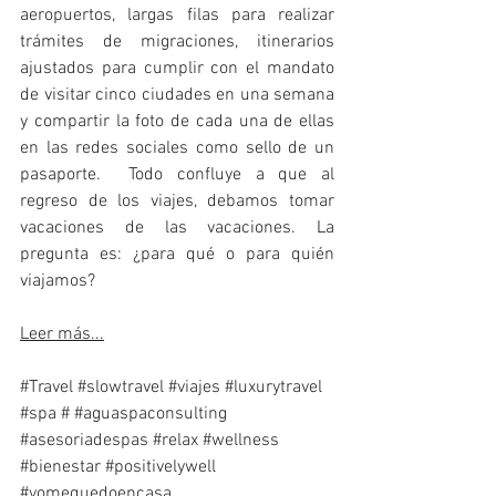
aeropuertos, largas filas para realizar 
trámites de migraciones, itinerarios 
ajustados para cumplir con el mandato 
de visitar cinco ciudades en una semana 
y compartir la foto de cada una de ellas 
en las redes sociales como sello de un 
pasaporte.  Todo confluye a que al 
regreso de los viajes, debamos tomar 
vacaciones de las vacaciones. La 
pregunta es: ¿para qué o para quién 
viajamos?
Leer más...
#Travel
#slowtravel
#viajes
#luxurytravel
#spa
 # 
#aguaspaconsulting
#asesoriadespas
#relax
#wellness
#bienestar
#positivelywell
#yomequedoencasa